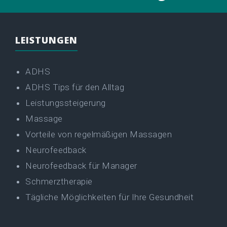
o
b
e
LEISTUNGEN
o
e
p
ADHS
k
l
ADHS Tips für den Alltag
Leistungssteigerung
u
Massage
Vorteile von regelmäßigen Massagen
s
Neurofeedback
Neurofeedback für Manager
Schmerztherapie
Tägliche Möglichkeiten für Ihre Gesundheit