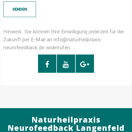
Hinweis: Sie können Ihre Einwilligung jederzeit für die
Zukunft per E-Mail an info@naturheilpraxis-
neurofeedback.de widerrufen.
F
Y
G
a
o
o
c
u
o
e
t
g
Naturheilpraxis
Neurofeedback Langenfeld
b
u
l